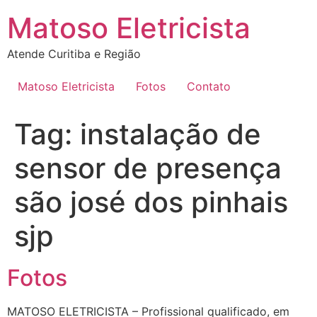
Ir
Matoso Eletricista
para
o
Atende Curitiba e Região
conteúdo
Matoso Eletricista
Fotos
Contato
Tag:
instalação de
sensor de presença
são josé dos pinhais
sjp
Fotos
MATOSO ELETRICISTA – Profissional qualificado, em